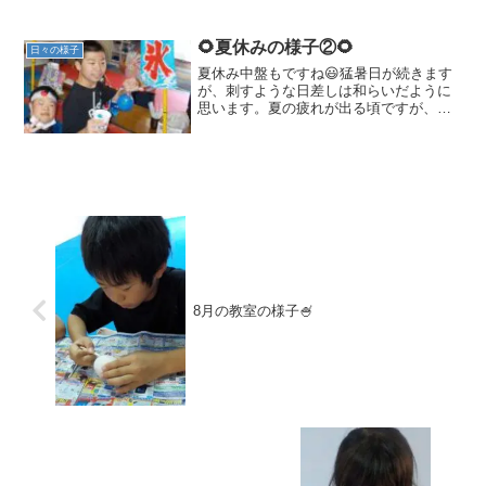
🌻夏休みの様子②🌻
日々の様子
夏休み中盤もですね😃猛暑日が続きます
が、刺すような日差しは和らいだように
思います。夏の疲れが出る頃ですが、幸
いにもみんな元気に登所しています
✨【夏祭りの様子】今年も‘こどもプラス
の夏祭り‘を開催しました😄飲食部門はか
き氷と鈴カステラを。ゲー...
8月の教室の様子🍧