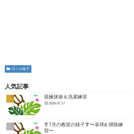
日々の様子
人気記事
器械体操＆洗濯練習
2026.07.17
🎐7月の教室の様子🎐〜卓球& 掃除練
習〜