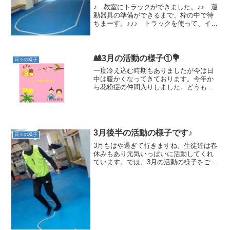
♪ 教室にトラックができました。♪♪ 運
動器具の準備ができるまで、枠の中で待
ちまーす。♪♪♪ トラックを使って、イス
取りゲームをしています。みんな楽しそ
うです。たくさん走って、汗びっしょり
(^^;)になっています。♪♪♪♪ 今月はお店
屋さん...
🎎3月の活動の様子①💐
日々の様子
一度冷え込む時期もありましたが今は日
中は暖かくなってきております。今年か
ら花粉症の仲間入りしました。どうも、
松岡です🐽【おやつクッキング(三色だん
ご🍡)】今回のおやつクッキングはひな祭
りに合わせまして【三色だんご🍡】を作
りました インスタ映...
3月後半の活動の様子です♪
日々の様子
3月もはや過ぎて行きますね。生徒達は春
休みもあり元気いっぱいに活動してくれ
ています。では、3月の活動の様子をご覧
ください。【大縄跳び】早くきた子から
順に大縄をしています❗️リズム感や跳躍
力、下肢筋力の向上を目的にみんな全力
で取り組んでくれて...