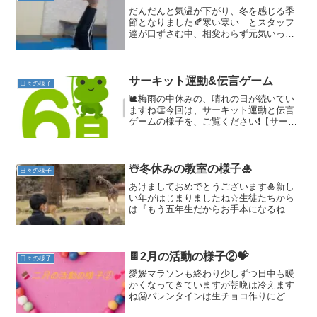
だんだんと気温が下がり、冬を感じる季
節となりました🍂寒い寒い…とスタッフ
達が口ずさむ中、相変わらず元気いっぱ
いな子どもたち。寒さを吹き飛ばす準備
はバッチリなようです👌⛄今月の活動の
様子をお知らせします😊①運動活動の様
子です。【ボール運動】ボ...
サーキット運動&伝言ゲーム
日々の様子
🐌梅雨の中休みの、晴れの日が続いてい
ますね👏今回は、サーキット運動と伝言
ゲームの様子を、ご覧ください❗️【サーキ
ットの様子】蝶のように舞い〜（笑）、
障害物を飛び越えたり，色々なステップ
を踏みました😊離れたフープの中に入る
ように大きく脚を前後...
☃️冬休みの教室の様子🎍
日々の様子
あけましておめでとうございます🎍新し
い年がはじまりましたね☆生徒たちから
は『もう五年生だからお手本になるね』
など、頼もしい声が聞こえてきて、嬉し
い限りです😆さて、冬休みの教室の様子
をお伝えします。年末に動物園に行って
きました🐘🐵🐯イベントが...
🍫2月の活動の様子②💝
日々の様子
愛媛マラソンも終わり少しずつ日中も暖
かくなってきていますが朝晩は冷えます
ね🥶バレンタインは生チョコ作りにどハ
マりしました！どうも松岡です。