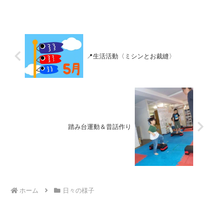
（╹◡╹）/【南部児童館】先日、南部児童
館にお出かけしました。🏃‍♂️💨天気も良
く、気温も暖かったので...
📍生活活動〈ミシンとお裁縫〉
踏み台運動＆昔話作り
ホーム
日々の様子