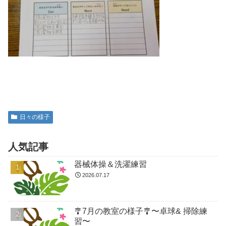
日々の様子
人気記事
器械体操＆洗濯練習
2026.07.17
🎐7月の教室の様子🎐〜卓球& 掃除練
習〜