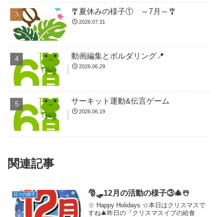
🎐夏休みの様子① ～7月～🎐
2026.07.31
動画編集とボルダリング📍
2026.06.29
サーキット運動&伝言ゲーム
2026.06.19
関連記事
🎅🛷12月の活動の様子③🎄☃️
日々の様子
☆ Happy Holidays ☆本日はクリスマスで
すね🎄昨日の『クリスマスイブの給食