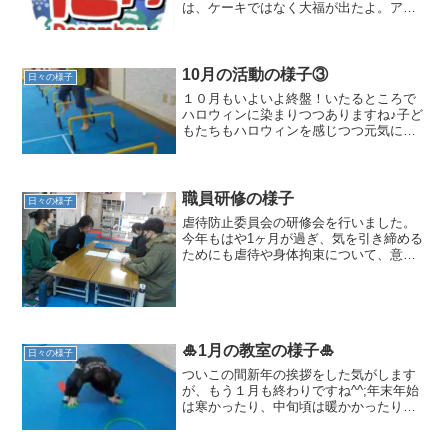
は、ケーキではなく大福が出たよ。アレ
ルギーがある子もいるし、家でもケーキ
食べる子もいるし。』と生徒たちが話し
ていて、柔軟性の高さに驚きました^ ^こ
ども...
10月の活動の様子③
日々の様子
１０月もいよいよ終盤！いたるところで
ハロウィンに染まりつつありますね♪子ど
もたちもハロウィンを感じつつ元気に活
動していますので ご覧ください！【フ
ットワークエクササイズ】ミニハードル
やコーンを横に倒し、飛び越えて脚力や
腿上げなどの下半身の感...
職員研修の様子
日々の様子
虐待防止委員会の研修会を行いました。
今年もはや1ヶ月が過ぎ、気を引き締める
ためにも虐待や身体拘束について、意識
や問題等を話し合い振り返りシートを用
いながら職員間での認識を共有しまし
た。今後も虐待防止に努めてまいりま
す。加えて、児童の安全確保...
🎍1月の教室の様子🎍
日々の様子
ついこの間新年の挨拶をした気がします
が、もう１月も終わりですね^^;年末年始
は寒かったり、中旬頃は暖かかったり、
気温差が激しい月でした❄️冬休み明けの
疲れも見られましたが、生徒たちは活動