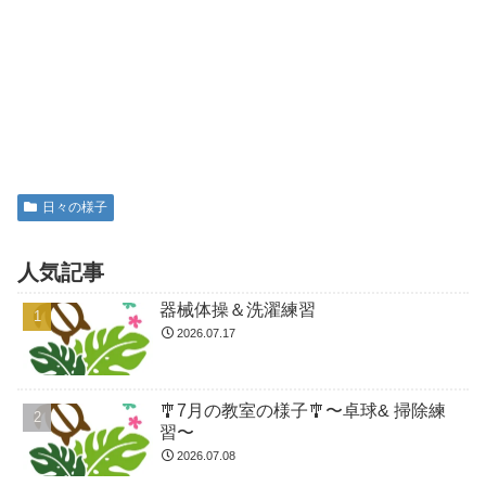
日々の様子
人気記事
器械体操＆洗濯練習
2026.07.17
🎐7月の教室の様子🎐〜卓球& 掃除練
習〜
2026.07.08