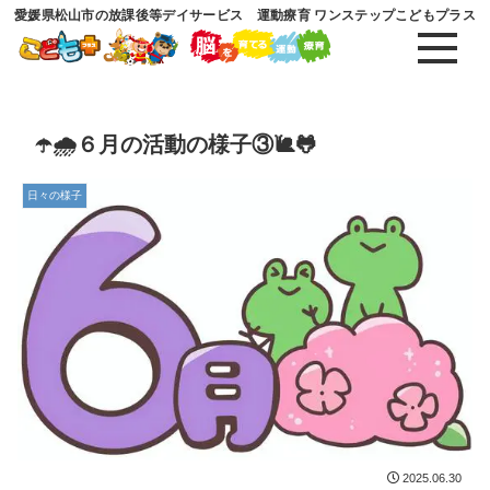
愛媛県松山市の放課後等デイサービス 運動療育 ワンステップこどもプラス
☂️🌧６月の活動の様子③🐌🐸
日々の様子
2025.06.30