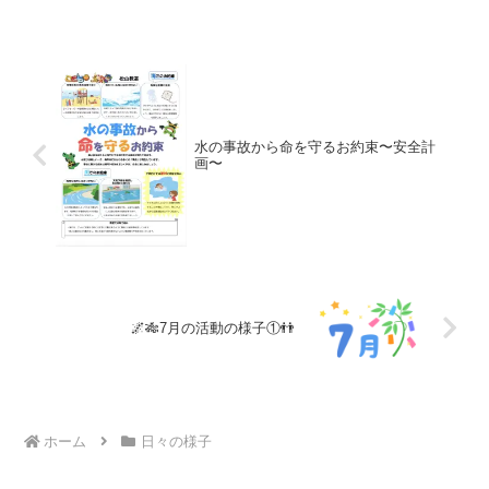
を楽しんでいました😄①運動の様子で
す。新しい運動器具に...
水の事故から命を守るお約束〜安全計
画〜
🌌🎋7月の活動の様子①👬
ホーム
日々の様子