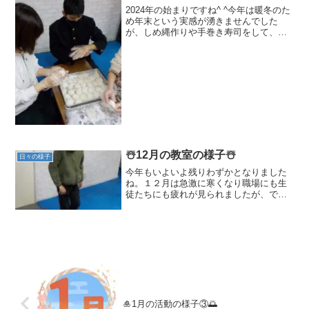
2024年の始まりですね^ ^今年は暖冬のた
め年末という実感が湧きませんでした
が、しめ縄作りや手巻き寿司をして、正
月気分を味わいました。冬休みの様子を
お伝えします🎵【お餅作り】餅米をホー
ムベーカリーに入れてスイッチON！ 手
軽にお餅の完成で...
☃️12月の教室の様子☃️
日々の様子
今年もいよいよ残りわずかとなりました
ね。１２月は急激に寒くなり職場にも生
徒たちにも疲れが見られましたが、でき
る範囲で運動をして体を温め、みかんを
食べて過ごしました^ ^①運動の様子で
す。運動が始まると niziu の曲がいい
とリクエストし...
🎍1月の活動の様子③🌅