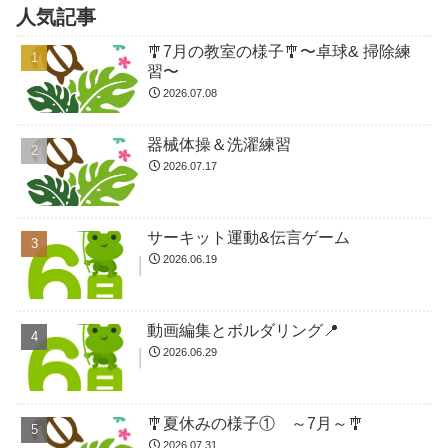
人気記事
🎐7月の教室の様子🎐〜卓球& 掃除練
習〜
2026.07.08
器械体操＆洗濯練習
2026.07.17
サーキット運動&伝言ゲーム
2026.06.19
動画編集とボルダリング📍
2026.06.29
🎐夏休みの様子① ～7月～🎐
2026.07.31