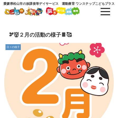
愛媛県松山市の放課後等デイサービス 運動療育 ワンステップこどもプラス
🫘👹２月の活動の様子🍫🥰
日々の様子