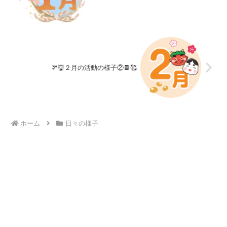
🫘👹２月の活動の様子②🍫🥰
ホーム
日々の様子