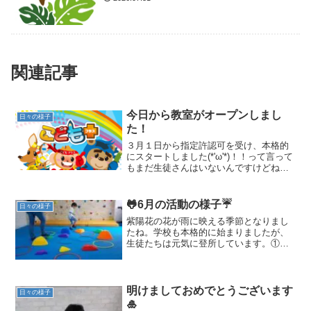
関連記事
今日から教室がオープンしまし
日々の様子
た！
３月１日から指定許認可を受け、本格的
にスタートしました(*'ω'*)！！って言って
もまだ生徒さんはいないんですけどね
(;^ω^)今週末土曜のお披露目体験会を見学
してもらってから随時、お申し込みをい
ただくような形になります。どうぞ宜し
🐸6月の活動の様子☔️
日々の様子
くお願い...
紫陽花の花が雨に映える季節となりまし
たね。学校も本格的に始まりましたが、
生徒たちは元気に登所しています。①運
動活動の様子です。新しい運動器具が届
きました(๓˘▽˘๓)アスレチックのように並
べると生徒たちの目が輝き楽しんでまし
た✨ 踏み台エク...
明けましておめでとうございます
日々の様子
🎍