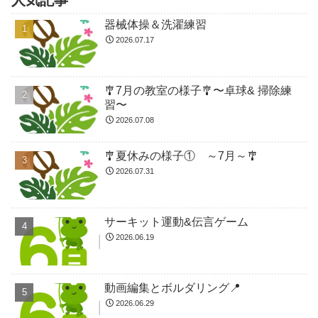
器械体操＆洗濯練習
2026.07.17
🎐7月の教室の様子🎐〜卓球& 掃除練
習〜
2026.07.08
🎐夏休みの様子① ～7月～🎐
2026.07.31
サーキット運動&伝言ゲーム
2026.06.19
動画編集とボルダリング📍
2026.06.29