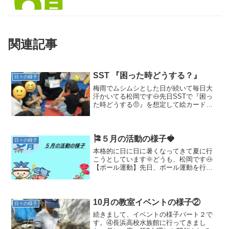
関連記事
SST 『困った時どうする？』
日々の様子
梅雨でムシムシとした日が続いて毎日大
汗かいてる松岡です🐽先日SSTで『困っ
た時どうする🤨』を想定して絵カードを
見ながら生徒の意見を出し合いながら行
いました😇みんな、十人十色の意見があ
って『この意見は流石におかしい』や
『〜みたいに動けるように...
🎏５月の活動の様子🍓
日々の様子
本格的に日に日に暑くなってきて夏に行
こうとしています🌞どうも、松岡です🐽
【ボール運動】先日、ボール運動を行い
ました🥎 不安定な足の
裏でバランスを取ったり、空間認識や距
離間、力加減を養うためにボールキャッ
チやシュート練習をし...
10月の教室イベントの様子②
日々の様子
続きまして、イベントの様子パート２で
す。④長浜高校水族館に行ってきまし