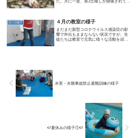
た。月に一度、第3土曜しか開催されてい
ない水族館をたっぷり鑑賞しました！！
釣り堀コーナーやアイロンビーコーナー
もあり、とても楽しめました☆⑤10月の
フラワーアレンジメント...
４月の教室の様子
日々の様子
まだまだ新型コロナウイルス感染症の影
響で外出もままならない状況ですが、生
徒たちは教室で元気に様々な活動を頑張
っています( ⁼̴̀꒳⁼̴́ )✧①運動活動の様子で
す。踏み台エクササイズやボルダリング
をしました踏み台エクササイズでは、子
どもたち...
水害・水難事故防止避難訓練の様子
🍉夏休みの様子①🍉