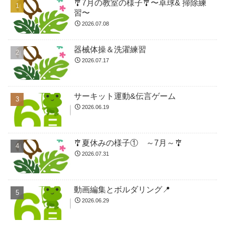
🎐7月の教室の様子🎐〜卓球& 掃除練
習〜
2026.07.08
器械体操＆洗濯練習
2026.07.17
サーキット運動&伝言ゲーム
2026.06.19
🎐夏休みの様子① ～7月～🎐
2026.07.31
動画編集とボルダリング📍
2026.06.29