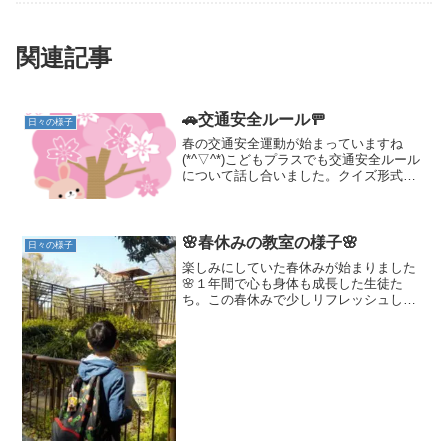
関連記事
🚗交通安全ルール🚥
日々の様子
春の交通安全運動が始まっていますね
(*^▽^*)こどもプラスでも交通安全ルール
について話し合いました。クイズ形式で
ルールを学び、外に出て実践しました。
信号が青でも必ず左右確認すること、
交差点では自転車やバイクが来ると思っ
て立ち止まって確...
🌸春休みの教室の様子🌸
日々の様子
楽しみにしていた春休みが始まりました
🌸１年間で心も身体も成長した生徒た
ち。この春休みで少しリフレッシュし新
年度からは気持ち新たに頑張る生徒たち
と元気に活動できたらと思います(*^-^*)そ
んな春休みの様子をお伝えします✨【砥
部動物園】みんな...