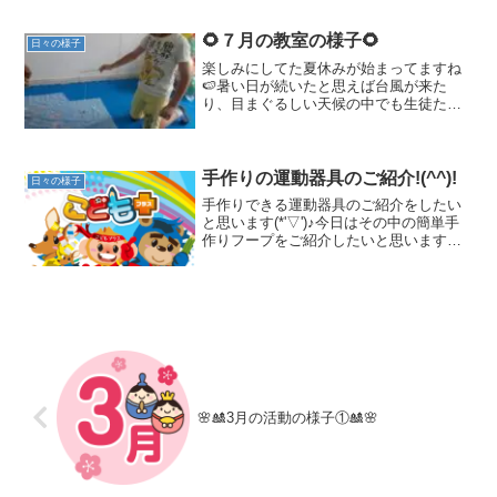
🌻７月の教室の様子🌻
日々の様子
楽しみにしてた夏休みが始まってますね
🍉暑い日が続いたと思えば台風が来た
り、目まぐるしい天候の中でも生徒たち
は元気に活動しました^ ^①工作の様子で
す。台風の影響でどこにも行けない日が
ありましたが、工作の釣りをしたり、バ
ルーンクッションを作っ...
手作りの運動器具のご紹介!(^^)!
日々の様子
手作りできる運動器具のご紹介をしたい
と思います(*'▽')♪今日はその中の簡単手
作りフープをご紹介したいと思います🌸
このフープはホームセンターなどでも売
っているホースを利用したフープです！
作り方はホースを好きな長さに切って養
生テープで止める...
🌸🎎3月の活動の様子①🎎🌸