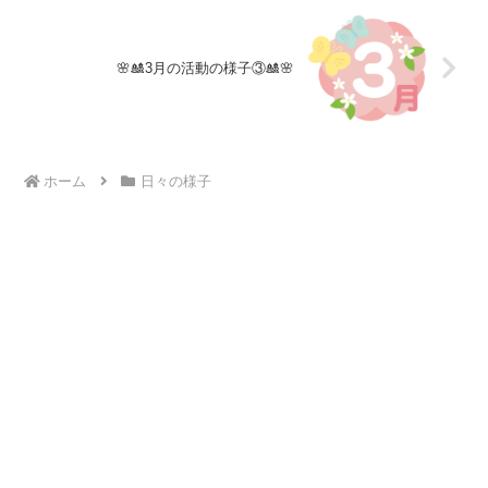
🌸🎎3月の活動の様子③🎎🌸
ホーム
日々の様子