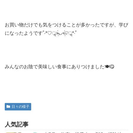
お買い物だけでも気をつけることが多かったですが、学び
になったようです˚‧*♡ॢ˃̶̤̀◡˂̶̤́♡ॢ*‧˚
みんなのお陰で美味しい食事にありつけました🍽️😋
日々の様子
人気記事