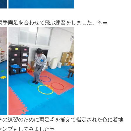
手両足を合わせて飛ぶ練習をしました。🏃‍➡️
の練習のために両足🦵を揃えて指定された色に着地
ャンプもしてみました🦘