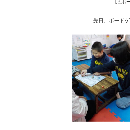
【🃏ボ
先日、ボードゲ