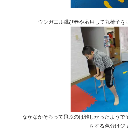
ウシガエル跳び🐸や応用して丸椅子を両
なかなかそろって飛ぶのは難しかったようでそ
をする色分けジ