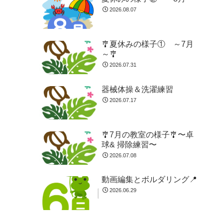
2026.08.07
🎐夏休みの様子① ～7月
～🎐
2026.07.31
器械体操＆洗濯練習
2026.07.17
🎐7月の教室の様子🎐〜卓
球& 掃除練習〜
2026.07.08
動画編集とボルダリング📍
2026.06.29