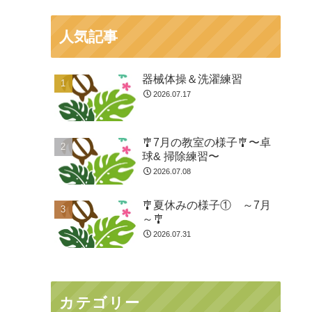
人気記事
器械体操＆洗濯練習
2026.07.17
🎐7月の教室の様子🎐〜卓
球& 掃除練習〜
2026.07.08
🎐夏休みの様子① ～7月
～🎐
2026.07.31
カテゴリー