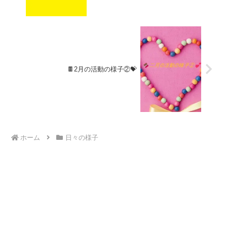
🍫2月の活動の様子②💝
ホーム
日々の様子