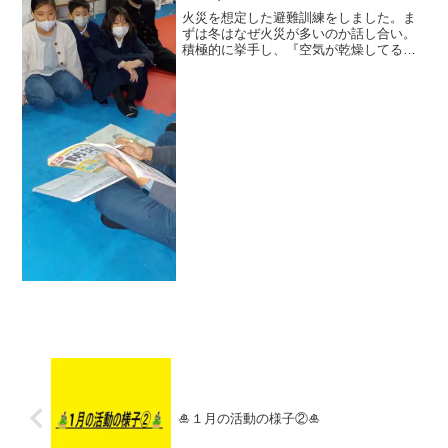
火災を想定した避難訓練をしました。ま
ずは冬はなぜ火災が多いのか話し合い。
積極的に挙手し、『空気が乾燥してるか
ら』と、大正解を発表✨では、火災が起
こったらどうすればいいか…⁇①揚げ物の
時は水をかけたらはねるので、濡れた布
を被せる②酸素で燃え広...
🎍１月の活動の様子②🎍