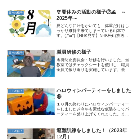
🎐夏休みの活動の様子②🌊 ～
日々の様子
2025年～
夏どんなに汗をかいても、体重だけはし
っかり維持出来てしまっている山本で
す。(;^ω^)【NHK見学】NHK松山放送局
に見学に行きました📺松山市内をリアル
タイムで映しているカメラ📷を動かした
り、天気予報の原稿を読んだり、アナウ
職員研修の様子
日々の様子
ンサー🎤になりき...
虐待防止委員会・研修を行いました。当
教室ではチェックシートを使用し、職員
全員で振り返りを実施しています。最近
では通園バスの児童置き去り等、痛まし
い事件が全国で起きており送迎時も含
め、生徒が安全に過ごせるよう徹底して
参ります。
ハロウィンパーティーをしました
日々の様子
😆
１０月の終わりにハロウィンパーティー
をしました🎶今年も素敵な仮装をしてパ
ーティーを盛り上げてくれました。まず
は 箱の中身は何だろうなゲームからス
タート🙌可愛いぬいぐるみやおもちゃの
ゴキブリ、何が入っているかドキド
避難訓練をしました！（2023年
日々の様子
キ・・・💕「え？これ何？」と...
12月）