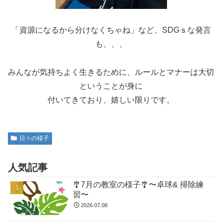
「資源になるから分けなくちゃね」など、SDGｓな発言
も、、、
みんなが気持ちよく生きるために、ルールとマナーは大切
ということが身に
付いてきており、嬉しい限りです。
日々の様子
人気記事
🎐7月の教室の様子🎐〜卓球& 掃除練
習〜
2026.07.08