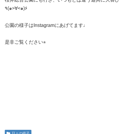
٩(๑>∀<๑)۶
公園の様子はInstagramにあげてます♩
是非ご覧ください⭐︎
日々の様子