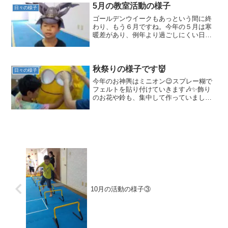
行していました。生徒たち...
5月の教室活動の様子
日々の様子
ゴールデンウイークもあっという間に終
わり、もう６月ですね。今年の５月は寒
暖差があり、例年より過ごしにくい日も
ありましたが、学校生活にも慣れ、皆元
気に来てくれました。５月はイベントが
たくさんありました。①ゴールデンウイ
ークの様子です。こどもの...
秋祭りの様子です👹
日々の様子
今年のお神輿はミニオン😉スプレー糊で
フェルトを貼り付けていきます🎶✨飾り
のお花や鈴も、集中して作っていまし
た。USJにそのまま持っていけそうな完
成度の高い仕上がりに生徒たちも満足顔
😊後ろには生徒たちのリクエストでダー
クみきゃんとこみきゃんを...
10月の活動の様子③