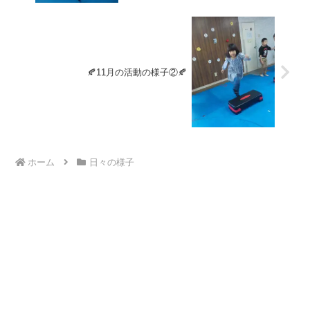
🍂11月の活動の様子②🍂
ホーム
日々の様子