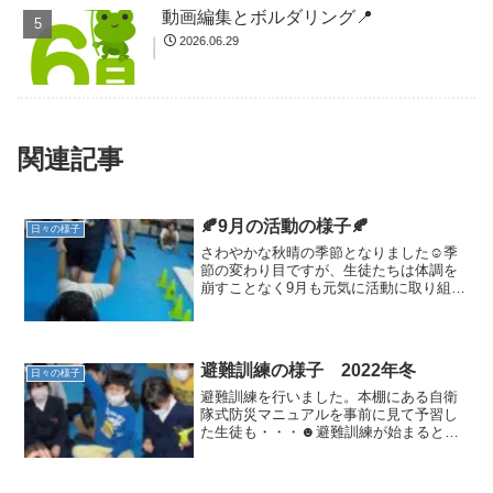
動画編集とボルダリング📍
2026.06.29
関連記事
🍂9月の活動の様子🍂
日々の様子
さわやかな秋晴の季節となりました☺️季
節の変わり目ですが、生徒たちは体調を
崩すことなく9月も元気に活動に取り組ん
でいました💪①運動の様子です。2コース
に分かれて、手押し車・縄跳びをしまし
た❗️ 手押し車では、足を持つ側も歩く側
も息を合わせ、...
避難訓練の様子 2022年冬
日々の様子
避難訓練を行いました。本棚にある自衛
隊式防災マニュアルを事前に見て予習し
た生徒も・・・☻避難訓練が始まると挙
手してアウトプットしていました。避難
時には「口元を手やハンカチで押さえる
んやろ？」と、教わったことをすぐに実