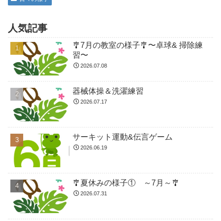
人気記事
🎐7月の教室の様子🎐〜卓球& 掃除練
習〜
2026.07.08
器械体操＆洗濯練習
2026.07.17
サーキット運動&伝言ゲーム
2026.06.19
🎐夏休みの様子① ～7月～🎐
2026.07.31