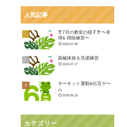
人気記事
🎐7月の教室の様子🎐〜卓
球& 掃除練習〜
2026.07.08
器械体操＆洗濯練習
2026.07.17
サーキット運動&伝言ゲー
ム
2026.06.19
カテゴリー