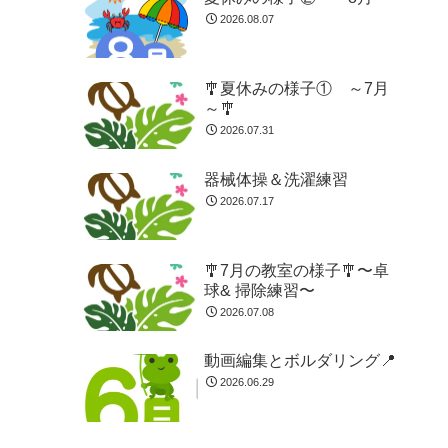
2026.08.07
🎐夏休みの様子① ～7月
～🎐
2026.07.31
器械体操＆洗濯練習
2026.07.17
🎐7月の教室の様子🎐〜卓
球& 掃除練習〜
2026.07.08
動画編集とボルダリング📍
2026.06.29