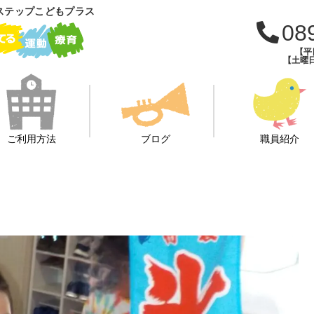
ステップこどもプラス
08
【平日
【土曜日・
ご利用方法
ブログ
職員紹介