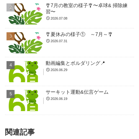
🎐7月の教室の様子🎐〜卓球& 掃除練
習〜
2026.07.08
🎐夏休みの様子① ～7月～🎐
2026.07.31
動画編集とボルダリング📍
2026.06.29
サーキット運動&伝言ゲーム
2026.06.19
関連記事