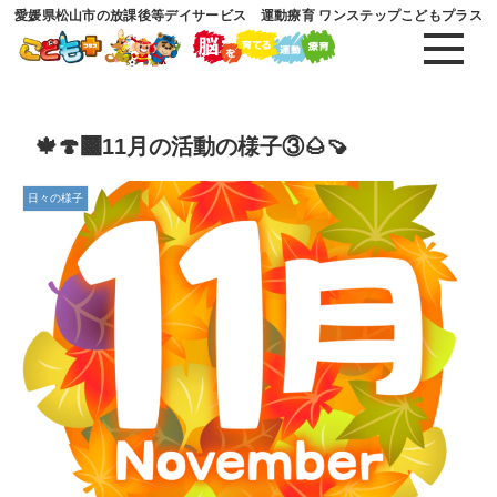
愛媛県松山市の放課後等デイサービス 運動療育 ワンステップこどもプラス
🍁🍄‍🟫11月の活動の様子③🌰🍠
日々の様子