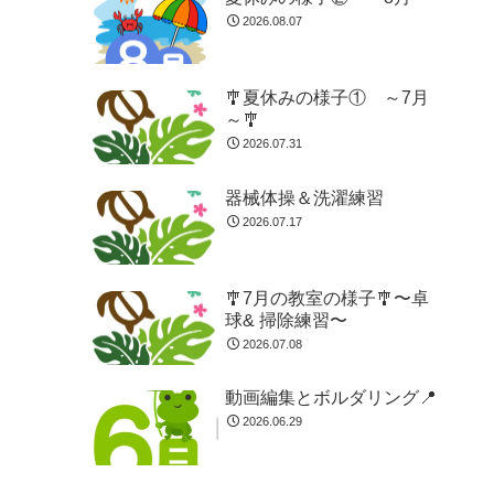
2026.08.07
🎐夏休みの様子① ～7月
～🎐
2026.07.31
器械体操＆洗濯練習
2026.07.17
🎐7月の教室の様子🎐〜卓
球& 掃除練習〜
2026.07.08
動画編集とボルダリング📍
2026.06.29