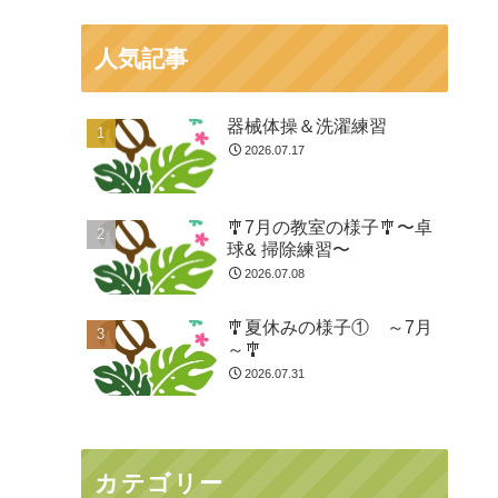
人気記事
器械体操＆洗濯練習
2026.07.17
🎐7月の教室の様子🎐〜卓
球& 掃除練習〜
2026.07.08
🎐夏休みの様子① ～7月
～🎐
2026.07.31
カテゴリー