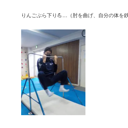
りんごぶら下り💪…（肘を曲げ、自分の体を鉄