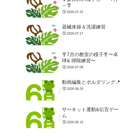
～🎐
2026.07.31
器械体操＆洗濯練習
2026.07.17
🎐7月の教室の様子🎐〜卓
球& 掃除練習〜
2026.07.08
動画編集とボルダリング📍
2026.06.29
サーキット運動&伝言ゲー
ム
2026.06.19