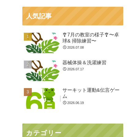
人気記事
🎐7月の教室の様子🎐〜卓
球& 掃除練習〜
2026.07.08
器械体操＆洗濯練習
2026.07.17
サーキット運動&伝言ゲー
ム
2026.06.19
カテゴリー