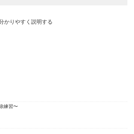
分かりやすく説明する
教室の様子🎐〜卓球& 掃除練習〜