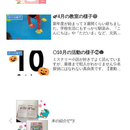
は地震を想定した避難訓練でした🫨💨地
震が起きた時の机の下に隠れる隠れ方や
しゃがみ方も学びました🧠📝しっかりと
足を開いて倒れないように...
🌿4月の教室の様子😆
日々の様子
新年度が始まって３週間くらい経ちまし
た。学校生活にもすっかり馴染み、『こ
んにちは』や『ただいま』など、元気に
挨拶して入室してくれていますそんな４
月の教室の様子をお伝えします(๓˘▽˘๓)①
運動の様子です。上級生だけでなく、
１，２年生も意欲的...
🌕10月の活動の様子②🎃
日々の様子
ミステリー小説が好きでよく読んでいま
すが、最後まで犯人がわかりません💦名
探偵にはなれない真由美です。【運動活
動】運動会前なので、ペアストレッチを
しました。翌日の運動会に備えてしっか
りと身体を解します。低学年の生徒たち
は勢い余って組体操も╰(...
本の紹介!(^^)!