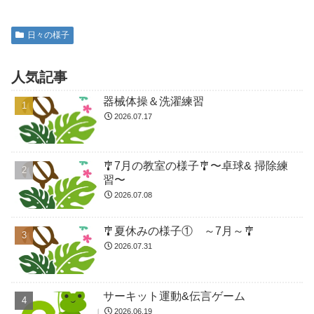
日々の様子
人気記事
器械体操＆洗濯練習
2026.07.17
🎐7月の教室の様子🎐〜卓球& 掃除練
習〜
2026.07.08
🎐夏休みの様子① ～7月～🎐
2026.07.31
サーキット運動&伝言ゲーム
2026.06.19