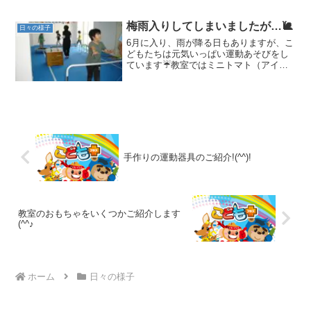
その動画を編集してみました😳流石みん
なと言ったもので、ただテロップを入れ
るだけでなく、動きやその...
梅雨入りしてしまいましたが…🐌
日々の様子
6月に入り、雨が降る日もありますが、こ
どもたちは元気いっぱい運動あそびをし
ています☔教室ではミニトマト（アイ
コ）を育てています。最近、実が３個で
きましたっΣ(･ω･ﾉ)ﾉ！🍅赤くなるのが、
待ち遠しいです。みんなで水やりしてい
ます。晴れた日に...
手作りの運動器具のご紹介!(^^)!
教室のおもちゃをいくつかご紹介します
(^^♪
ホーム
日々の様子