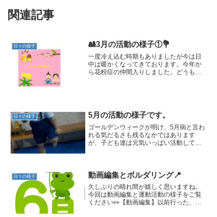
関連記事
🎎3月の活動の様子①💐
日々の様子
一度冷え込む時期もありましたが今は日
中は暖かくなってきております。今年か
ら花粉症の仲間入りしました。どうも、
松岡です🐽【おやつクッキング(三色だん
ご🍡)】今回のおやつクッキングはひな祭
りに合わせまして【三色だんご🍡】を作
りました インスタ映...
5月の活動の様子です。
日々の様子
ゴールデンウィークが明け、5月病と言わ
れる気だるさも残るなかではあります
が、子ども達は元気いっぱい活動してい
ます！私たちも負けずに子供たちの支援
に当たっていきます🔥では5月の様子をご
覧ください。【踏み台エクササイズ】リ
ズムに合わせて、踏み台...
動画編集とボルダリング📍
日々の様子
久しぶりの晴れ間が嬉しく思いますね。
今回は動画編集と運動活動の様子をご覧
ください👀【動画編集】以前行った、三
津浜散策の様子を動画で撮影しており、