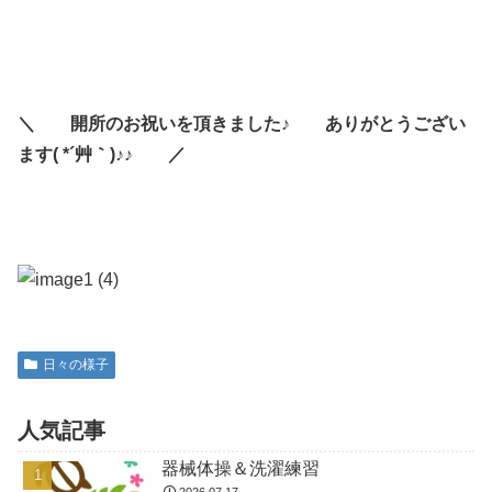
＼ 開所のお祝いを頂きました♪ ありがとうござい
ます( *´艸｀)♪♪ ／
日々の様子
人気記事
器械体操＆洗濯練習
2026.07.17